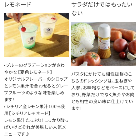
レモネード
サラダだけではもったい
ない
•ブルーのグラデーションがさわ
やかな【夏色レモネード】
パスタにかけても相性抜群のこ
オリジナルフレーバーのシロップ
ちらのドレッシングは、玉ねぎや
とレモン果汁を合わせるとグレー
人参、お味噌などをベースにして
プフルーツのような味を楽しめ
おり、野菜だけでなく魚介やお肉
ます！
とも相性の良い味に仕上げてい
•シチリア産レモン果汁100%使
ます！
用【シチリアレモネード】
レモン果汁たっぷり！しっかり酸っ
ぱいけどそれが美味しい人気メ
ニューです♪