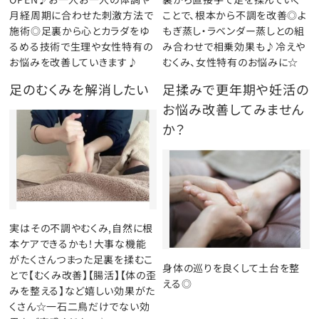
月経周期に合わせた刺激方法で
ことで、根本から不調を改善◎よ
施術◎足裏から心とカラダをゆ
もぎ蒸し・ラベンダー蒸しとの組
るめる技術で生理や女性特有の
み合わせで相乗効果も♪冷えや
お悩みを改善していきます♪
むくみ、女性特有のお悩みに☆
足のむくみを解消したい
足揉みで更年期や妊活の
お悩み改善してみません
か？
実はその不調やむくみ,自然に根
本ケアできるかも！大事な機能
がたくさんつまった足裏を揉むこ
身体の巡りを良くして土台を整
とで【むくみ改善】【腸活】【体の歪
える◎
みを整える】など嬉しい効果がた
くさん☆一石二鳥だけでない効