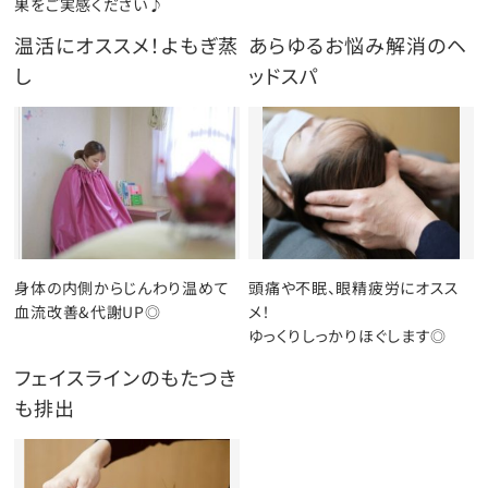
果をご実感ください♪
温活にオススメ！よもぎ蒸
あらゆるお悩み解消のヘ
し
ッドスパ
身体の内側からじんわり温めて
頭痛や不眠、眼精疲労にオスス
血流改善&代謝UP◎
メ！
ゆっくりしっかりほぐします◎
フェイスラインのもたつき
も排出