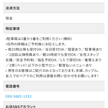
決済方法
現金
特記事項
•駐車場は2番か3番をご利用ください（無料）
•住所の詳細はご予約後にお伝えします。
• 夜20時以降も受付OK／当日受付OK／個室あり／駐車場あり
／2回目以降特典あり／朝10時前でも受付OK／女性スタッフ
在籍／完全予約制／指名予約OK／1人で貸切OK／着替えあり
／3席（ベッド）以下の小型サロン／都度払いメニューあり
• 男性のお客様はご紹介のみとなっております。夫婦、カップル、
友人でのペアでのご利用は直接お問い合わせをお願いします！
電話番号
090-5685-1333
お店SNSアカウント