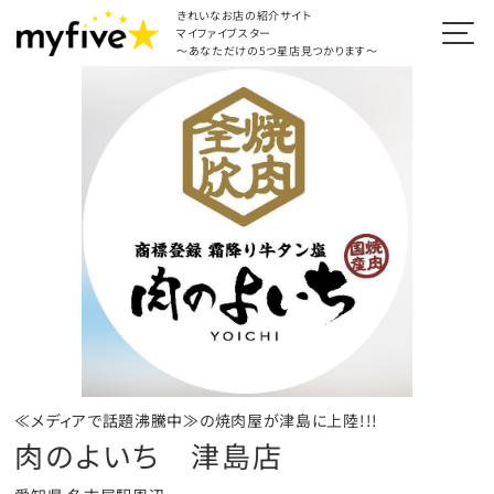
きれいなお店の紹介サイト
マイファイブスター
～あなただけの5つ星店見つかります～
≪メディアで話題沸騰中≫の焼肉屋が津島に上陸!!!
肉のよいち 津島店