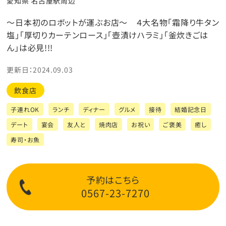
愛知県 名古屋駅周辺
～日本初のロボットが運ぶお店～ ４大名物「霜降り牛タン
塩」「厚切りカーテンロース」「壺漬けハラミ」「釜炊きごは
ん」は必見!!!
更新日：2024.09.03
飲食店
子連れOK
ランチ
ディナー
グルメ
接待
結婚記念日
デート
宴会
友人と
焼肉店
お祝い
ご褒美
癒し
寿司・お魚
予約はこちら
0567-23-7270