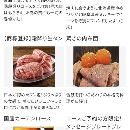
階段盛りコースをご用意！見た目
焼肉に合うように北海道産ゆめ
はもちろん、お肉の質にも一切の
ぴりかと岐阜県産ミルキークイ
妥協なし！
ーンを特別にブレンドしたよいち
米！
【商標登録】霜降り生タン
驚きの肉布団
日本が認めたタン塩！ぷりっぷり
舌鼓を打つこだわりの本格肉料
の食感で、噛むたびジュワ～っと
理が自慢！！
口に広がる肉汁がたまらない！
国産カーテンロース
コースご予約の方限定！
メッセージプレートプレ