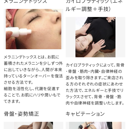
メラニンデトックス
カイロプラティック（エネ
ルギー調整＋手技）
メラニンデトックスとは、お肌に
蓄積されたメラニンを少しずつ外
カイロプラティックによって、背骨
に出していきながら、人間が本来
･骨盤 ･筋肉・内臓・自律神経の
持っているターンオーバーを復活
歪みを取り除きます。ご来店され
させる方法です。
る方のそれぞれの症状にあわせ
細胞を活性化し、代謝を促進す
た方法で、エネルギーと手技でリ
ることで、お肌にハリや潤いもで
ラックスさせて、背骨 ･骨盤 ･筋
てきます。
肉や自律神経を調整いたします。
骨盤・姿勢矯正
キャビテーション